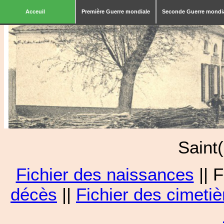
Acceuil
Première Guerre mondiale
Seconde Guerre mondi
Saint
Fichier des naissances
|| 
décès
||
Fichier des cimetiè