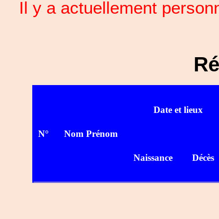
Il y a actuellement perso
Ré
Date et lieux
N°
Nom Prénom
Naissance
Décès