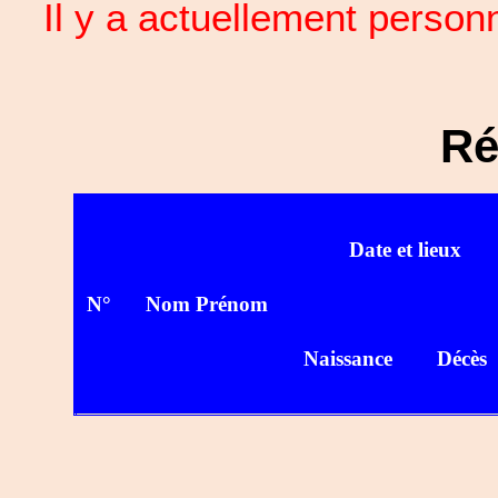
Il y a actuellement perso
Ré
Date et lieux
N°
Nom Prénom
Naissance
Décès