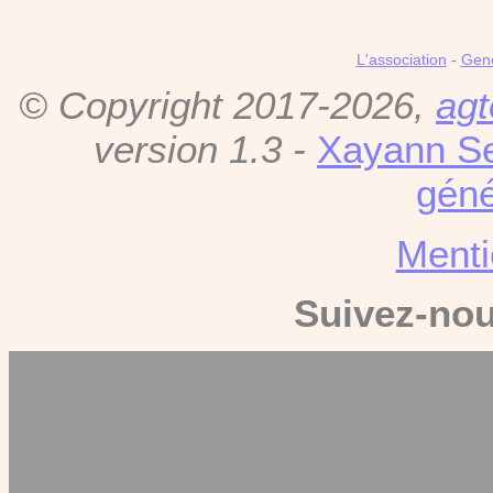
L'association
-
Gen
© Copyright 2017-2026,
agt
version 1.3 -
Xayann Se
géné
Menti
Suivez-no